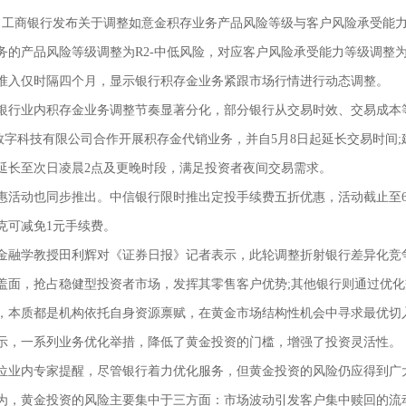
日，工商银行发布关于调整如意金积存业务产品风险等级与客户风险承受能力等
务的产品风险等级调整为R2-中低风险，对应客户风险承受能力等级调整为
准入仅时隔四个月，显示银行积存金业务紧跟市场行情进行动态调整。
银行业内积存金业务调整节奏显著分化，部分银行从交易时效、交易成本
)数字科技有限公司合作开展积存金代销业务，并自5月8日起延长交易时间
延长至次日凌晨2点及更晚时段，满足投资者夜间交易需求。
惠活动也同步推出。中信银行限时推出定投手续费五折优惠，活动截止至6
克可减免1元手续费。
金融学教授田利辉对《证券日报》记者表示，此轮调整折射银行差异化竞争
盖面，抢占稳健型投资者市场，发挥其零售客户优势;其他银行则通过优
，本质都是机构依托自身资源禀赋，在黄金市场结构性机会中寻求最优切
示，一系列业务优化举措，降低了黄金投资的门槛，增强了投资灵活性。
位业内专家提醒，尽管银行着力优化服务，但黄金投资的风险仍应得到广
为，黄金投资的风险主要集中于三方面：市场波动引发客户集中赎回的流