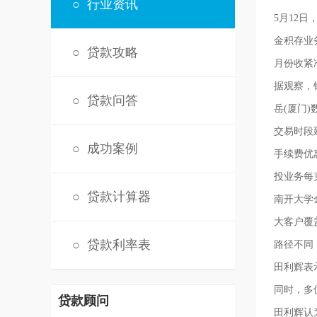
○
行业资讯
5月12
金积存业
○
贷款攻略
月份收紧
据观察，
○
贷款问答
岳(厦门
交易时段
○
成功案例
手续费优
投业务每
○
贷款计算器
南开大学
大客户覆
○
贷款利率表
路径不同
田利辉表
同时，多
贷款顾问
田利辉认